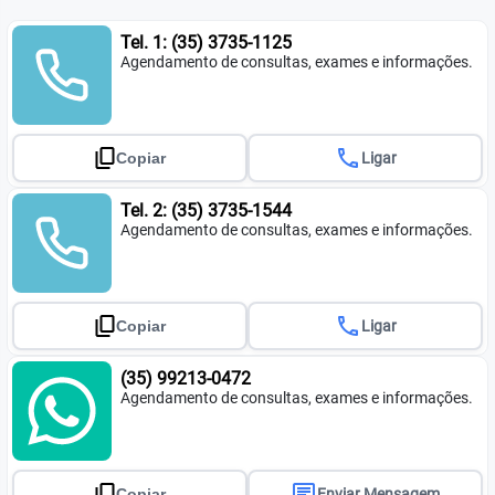
Tel. 1: (35) 3735-1125
Agendamento de consultas, exames e informações.
call
Copiar
Ligar
Tel. 2: (35) 3735-1544
Agendamento de consultas, exames e informações.
call
Copiar
Ligar
(35) 99213-0472
Agendamento de consultas, exames e informações.
chat
Copiar
Enviar Mensagem