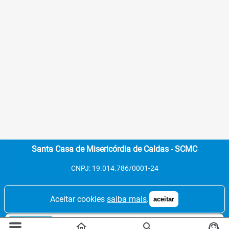
Santa Casa de Misericórdia de Caldas - SCMC
CNPJ: 19.014.786/0001-24
Aceitar cookies
saiba mais
.
aceitar
Contatos:
Tel. 1: (35) 3735-1125
home
search