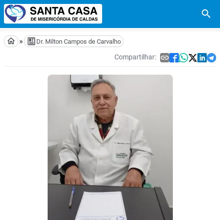
search
home
»
Dr. Milton Campos de Carvalho
Compartilhar:
link




