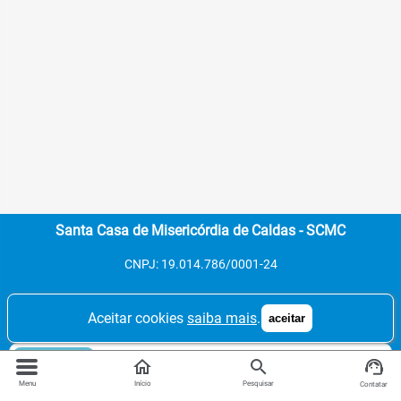
Santa Casa de Misericórdia de Caldas - SCMC
CNPJ: 19.014.786/0001-24
Aceitar cookies
saiba mais
.
aceitar
Contatos:
Tel. 1: (35) 3735-1125
home
search
Agendamento de consultas, exames e
Menu
Início
Pesquisar
Contatar
informações.