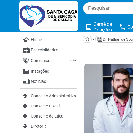
Carnê de
list_alt
phone
Co
Doações
home
home
»
Dr. Nathan de So
Home
Especialidades
handshake
expand_more
・
Convenios
domain
Instações
Notícias

Conselho Administrativo

Conselho Fiscal

Conselho de Ética

Diretoria