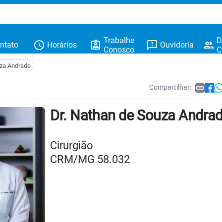
Trabalhe
D
schedule
assignment_ind
feedback
people
ntato
Horários
Ouvidoria
Conosco
C
uza Andrade
Compartilhar:
link

Dr. Nathan de Souza Andra
Cirurgião
CRM/MG 58.032