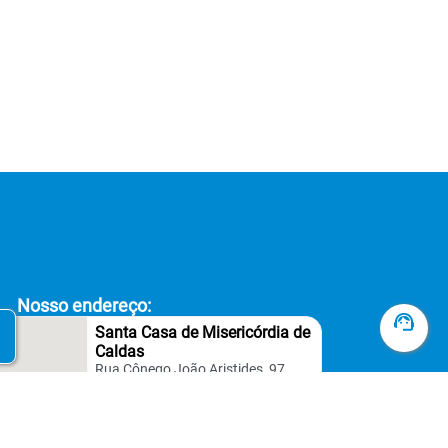
Nosso endereço:
Contat
Santa Casa de Misericórdia de
Caldas
Tel. 1
Rua Cônego João Aristides, 97
3735
Centro, Caldas - MG
Agen
CEP: 37780-000.
de con
exame
infor