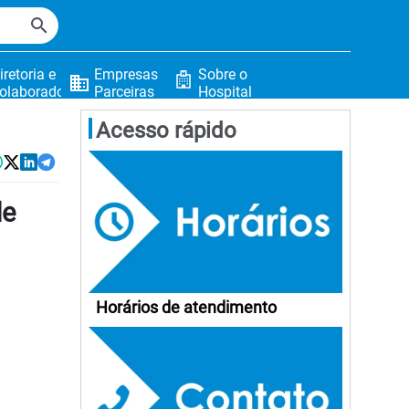
search
iretoria e
Empresas
Sobre o
business
olaboradores
Parceiras
Hospital
Acesso rápido




de
Horários de atendimento