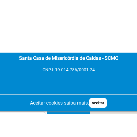
Santa Casa de Misericórdia de Caldas - SCMC
CNPJ: 19.014.786/0001-24
Aceitar cookies
saiba mais
.
aceitar
Copiar
call
Ligar
Copiar