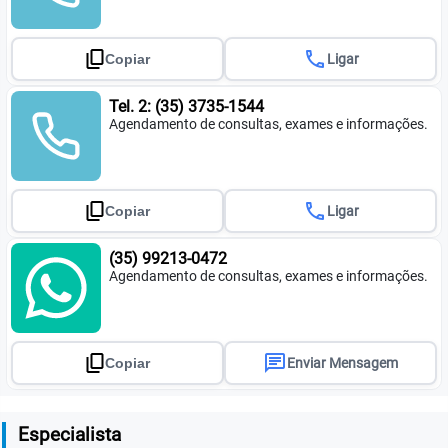
call
Copiar
Ligar
Tel. 2: (35) 3735-1544
Agendamento de consultas, exames e informações.
call
Copiar
Ligar
(35) 99213-0472
Agendamento de consultas, exames e informações.
chat
Copiar
Enviar Mensagem
Especialista