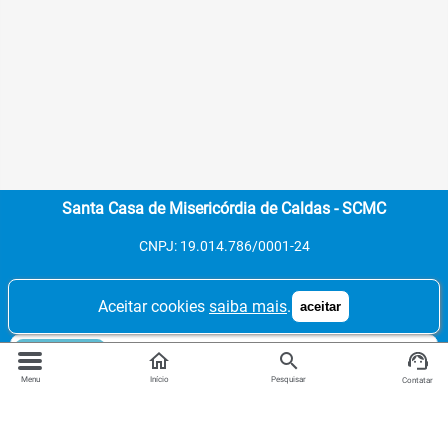
Santa Casa de Misericórdia de Caldas - SCMC
CNPJ: 19.014.786/0001-24
Aceitar cookies
saiba mais
.
aceitar
Contatos:
Tel. 1: (35) 3735-1125
home
search
Agendamento de consultas, exames e
Menu
Início
Pesquisar
Contatar
informações.