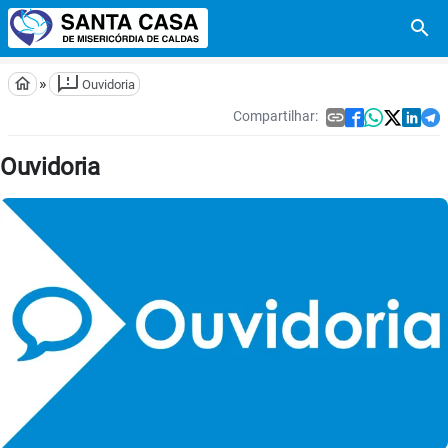
search
feedback
home
»
Ouvidoria
Compartilhar:
link





Ouvidoria