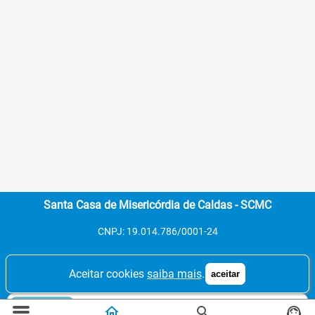
Santa Casa de Misericórdia de Caldas - SCMC
CNPJ: 19.014.786/0001-24
Aceitar cookies
saiba mais
.
aceitar
Contatos:
Tel. 1: (35) 3735-1125
home
search