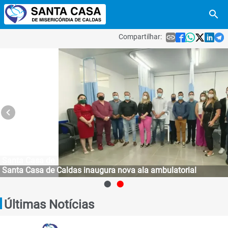
search
Compartilhar:
link





navigate_before
Santa Casa de Caldas inaugura nova ala ambulatorial
⬤
⬤
Últimas Notícias